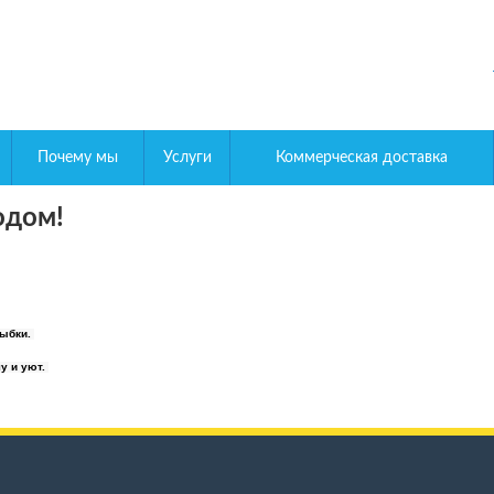
Почему мы
Услуги
Коммерческая доставка
одом!
лыбки.
у и уют.